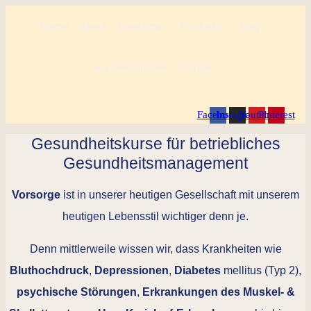
Home
About
Coaching
Produkte
Blog
Kundenstimmen
Kontakt
Auf Social Media folgen:
Facebook
Instagram
Youtube
Pinterest
Gesundheitskurse für betriebliches
Gesundheitsmanagement
Vorsorge
ist in unserer heutigen Gesellschaft mit unserem
heutigen Lebensstil wichtiger denn je.
Denn mittlerweile wissen wir, dass Krankheiten wie
Bluthochdruck
,
Depressionen
,
Diabetes
mellitus (Typ 2),
psychische
Störungen
,
Erkrankungen des Muskel- &